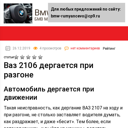
Для любых предложений по сайту:
Bmw-rumyancevo.ru
bmw-rumyancevo@cp9.ru
БМВ Мастер — Автожурнал
26.12.2019
4 просмотров
нет комментариев
Рейтинг
статьи
Ваз 2106 дергается при
разгоне
Автомобиль дергается при
движении
Такая неисправность, как дергание ВАЗ 2107 на ходу и
при разгоне, не столько заставляет водителя думать,
как раздражает, и даже «бесит». Тем более, если