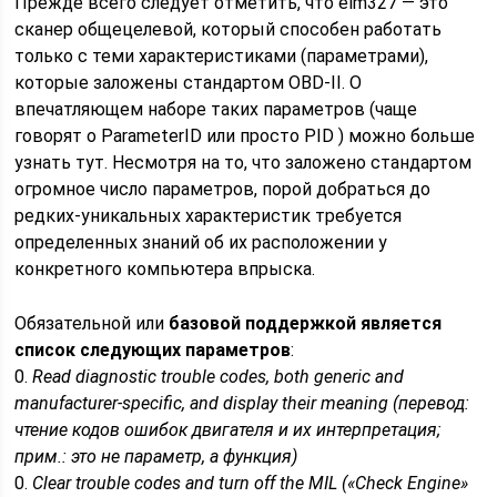
Прежде всего следует отметить, что elm327 — это
сканер общецелевой, который способен работать
только с теми характеристиками (параметрами),
которые заложены стандартом OBD-II. О
впечатляющем наборе таких параметров (чаще
говорят о ParameterID или просто PID ) можно больше
узнать тут. Несмотря на то, что заложено стандартом
огромное число параметров, порой добраться до
редких-уникальных характеристик требуется
определенных знаний об их расположении у
конкретного компьютера впрыска.
Обязательной или
базовой поддержкой является
список следующих параметров
:
0.
Read diagnostic trouble codes, both generic and
manufacturer-specific, and display their meaning (перевод:
чтение кодов ошибок двигателя и их интерпретация;
прим.: это не параметр, а функция)
0.
Clear trouble codes and turn off the MIL («Check Engine»