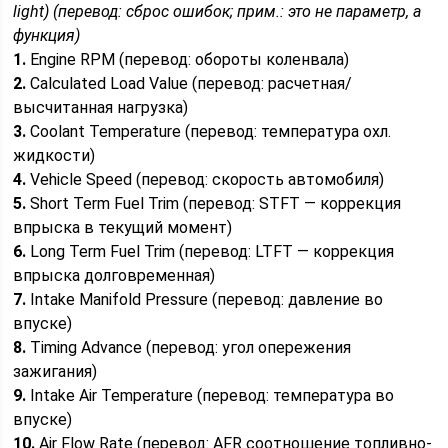
light) (перевод: сброс ошибок; прим.: это не параметр, а
функция)
1.
Engine RPM (перевод: обороты коленвала)
2.
Calculated Load Value (перевод: расчетная/
высчитанная нагрузка)
3.
Coolant Temperature (перевод: температура охл.
жидкости)
4.
Vehicle Speed (перевод: скорость автомобиля)
5.
Short Term Fuel Trim (перевод: STFT — коррекция
впрыска в текущий момент)
6.
Long Term Fuel Trim (перевод: LTFT — коррекция
впрыска долговременная)
7.
Intake Manifold Pressure (перевод: давление во
впуске)
8.
Timing Advance (перевод: угол опережения
зажигания)
9.
Intake Air Temperature (перевод: температура во
впуске)
10.
Air Flow Rate (перевод: AFR соотношение топливно-