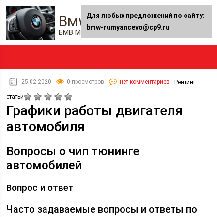
Для любых предложений по сайту:
Bmw-rumyancevo.ru
bmw-rumyancevo@cp9.ru
БМВ Мастер — Автожурнал
25.02.2020
0 просмотров
нет комментариев
Рейтинг
статьи
Графики работы двигателя
автомобиля
Вопросы о чип тюнинге
автомобилей
Вопрос и ответ
Часто задаваемые вопросы и ответы по