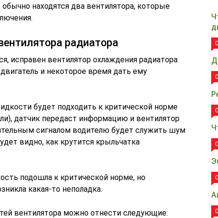
 обычно находятся два вентилятора, которые
Ч
лючения.
д
вентилятора радиатора
ся, исправен вентилятор охлаждения радиатора
Д
ь двигатель и некоторое время дать ему
Р
идкости будет подходить к критической норме
ели), датчик передаст информацию и вентилятор
Ч
нительным сигналом водителю будет служить шум
 будет видно, как крутится крыльчатка
Э
ость подошла к критической норме, но
зникла какая-то неполадка.
А
тей вентилятора можно отнести следующие: