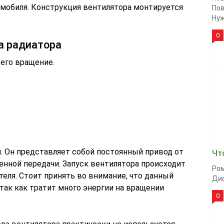
омобиля. Конструкция вентилятора монтируется
Пов
Нуж
0
а радиатора
его вращение.
. Он представляет собой постоянный привод от
Чт
енной передачи. Запуск вентилятора происходит
Ром
еля. Стоит принять во внимание, что данный
Дио
так как тратит много энергии на вращении
0