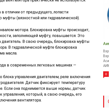
да вентилятора практически не используется.
 в отличии от предыдущего, лопасти
муфты (вязкостной или гидравлической).
енвалом мотора. Блокировка муфты происходит,
кости, заполняющей муфту, повышается. Это
 двигатель. В свою очередь, блокировка муфты
Аи
ра. В гидравлической муфте блокировка
Вз
ма масла.
Вз
Аси
ода в современных легковых машинах —
АИМ
0
го блока управления двигателем, реле включения
тродвигателя. Датчик фиксирует температуру
. Если она поднимается выше нормы, датчик
к управления, который, в свою очередь, его
ключения вентилятора.