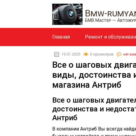
Bmw-rumyan
БМВ Мастер — Автожу
Главная
Ремонт и обслужива
10.01.2020
0 просмотров
нет ко
Все о шаговых двиг
виды, достоинства и
магазина Антриб
Все о шаговых двигате
достоинства и недоста
Антриб
В компании Антриб Вы всегда найд