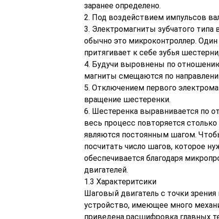
заранее определено.
2. Под воздействием импульсов ва
3. Электромагниты зубчатого типа
обычно это микроконтроллер. Один 
притягивает к себе зубья шестерни
4. Будучи выровнены по отношению
магниты смещаются по направлени
5. Отключением первого электром
вращение шестеренки.
6. Шестеренка выравнивается по о
весь процесс повторяется столько
являются постоянным шагом. Чтоб
посчитать число шагов, которое ну
обеспечивается благодаря микроп
двигателей.
1.3 Характеритсики
Шаговый двигатель с точки зрения
устройство, имеющее много механи
приведена расшифровка главных т