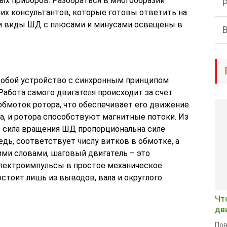
х приборов. Разобраться в многообразии
х консультантов, которые готовы ответить на
и виды ШД с плюсами и минусами освещены в
собой устройство с синхронным принципом
абота самого двигателя происходит за счет
обмоток ротора, что обеспечивает его движение
а, и ротора способствуют магнитные потоки. Из
 сила вращения ШД пропорциональна силе
редь, соответствует числу витков в обмотке, а
ими словами, шаговый двигатель – это
электроимпульсы в простое механическое
стоит лишь из выводов, вала и округлого
Чт
дв
Пов