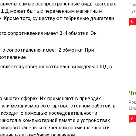
ставлены самые распространенные виды шаговых
Пов
ся? ШД может быть с переменным магнитным
Нуж
. Кроме того, существуют гибридные двигатели.
0
го сопротивления имеет 3-4 обмотки. Он
го сопротивления имеет 2 обмотки. При
ротивление.
и, является усовершенствованной моделью ШД с
Чт
о многих сферах. Их применяют в приводах
Ром
или механизмов со стартово-стопном работой, в
Дио
происходит с помощью последовательности
0
чаются в компьютерной памяти и устройствах
и распространены и в военной промышленности.
нение в автомобилях, различном