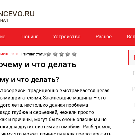
cevo.ru
рнал
ние
Тюнинг
Устройство
Разное
Во
мментариев
Рейтинг статьи
очему и что делать
му и что делать?
автосервисы традиционно выстраивается целая
тыми двигателями. Закипевшие машины – это
дого лета, настолько данная проблема
раздо глубже и серьезней, нежели просто
 как и причины, могут быть очень опасными не
ески для других систем автомобиля. Разберемся,
 чему это может привести и как предотвратить