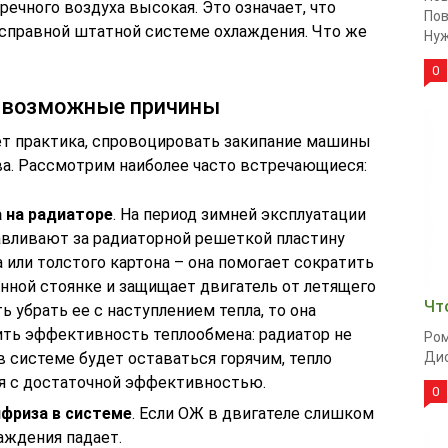
ечного воздуха высокая. Это означает, что
Пов
исправной штатной системе охлаждения. Что же
Нуж
0
, возможные причины
ет практика, спровоцировать закипание машины
а. Рассмотрим наиболее часто встречающиеся:
 на радиаторе
. На период зимней эксплуатации
вливают за радиаторной решеткой пластину
 или толстого картона – она помогает сократить
нной стоянке и защищает двигатель от летящего
Чт
ть убрать ее с наступлением тепла, то она
ть эффективность теплообмена: радиатор не
Ром
в системе будет оставаться горячим, тепло
Дио
ся с достаточной эффективностью.
0
фриза в системе
. Если ОЖ в двигателе слишком
аждения падает.