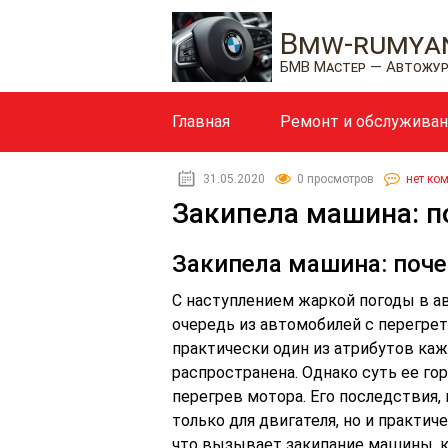
Bmw-rumyan
БМВ Мастер — Автожу
Главная
Ремонт и обслужива
31.05.2020
0 просмотров
нет ко
Закипела машина: п
Закипела машина: поче
С наступлением жаркой погоды в 
очередь из автомобилей с перегре
практически один из атрибутов каж
распространена. Однако суть ее го
перегрев мотора. Его последствия,
только для двигателя, но и практич
что вызывает закипание машины, к