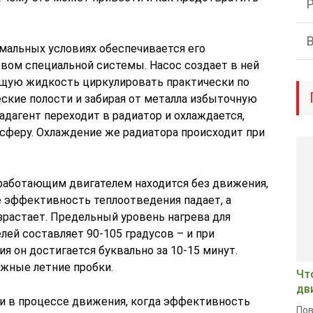
рмальных условиях обеспечивается его
вом специальной системы. Насос создает в ней
щую жидкость циркулировать практически по
еские полости и забирая от металла избыточную
адагент переходит в радиатор и охлаждается,
сферу. Охлаждение же радиатора происходит при
 работающим двигателем находится без движения,
е эффективность теплоотведения падает, а
растает. Предельный уровень нагрева для
ей составляет 90-105 градусов – и при
я он достигается буквально за 10-15 минут.
жные летние пробки.
Чт
дв
и в процессе движения, когда эффективность
Пов