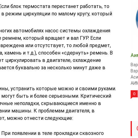
 Если блок термостата перестанет работать, то
 в режим циркуляции по малому кругу, который
многих автомобилях насос системы охлаждения
 ремнем, который вращает и вал ГУР. Если
вреждена или отсутствует, то любой предмет,
, камень и т.д.), способен «сдернуть» ремень. В
Аи
т циркулировать в двигателе, охлаждение
Вз
вается буквально за несколько минут даже в
Вз
Аси
АИМ
ины, устранить которые можно и своими руками.
0
могут быть и более серьезными. Критический
личные неполадки, скрывающиеся именно в
ании машины. К проблемам двигателя, в
ет, можно отнести следующие:
. При появлении в теле прокладки сквозного