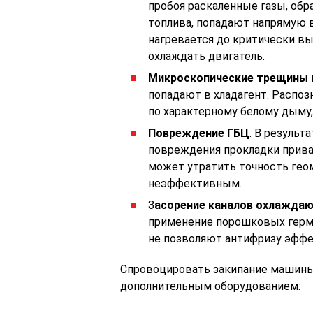
пробоя раскаленные газы, обр
топлива, попадают напрямую 
нагревается до критически в
охлаждать двигатель.
Микроскопические трещины в
попадают в хладагент. Распо
по характерному белому дыму
Повреждение ГБЦ
. В резуль
повреждения прокладки прива
может утратить точность геом
неэффективным.
З
асорение каналов охлажда
применение порошковых герм
не позволяют антифризу эффе
Спровоцировать закипание машины
дополнительным оборудованием: