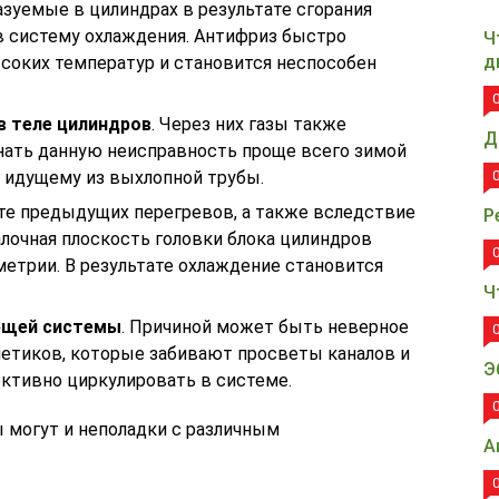
азуемые в цилиндрах в результате сгорания
в систему охлаждения. Антифриз быстро
Ч
д
ысоких температур и становится неспособен
 теле цилиндров
. Через них газы также
Д
знать данную неисправность проще всего зимой
, идущему из выхлопной трубы.
тате предыдущих перегревов, а также вследствие
Р
лочная плоскость головки блока цилиндров
етрии. В результате охлаждение становится
Ч
ющей системы
. Причиной может быть неверное
етиков, которые забивают просветы каналов и
Э
ктивно циркулировать в системе.
 могут и неполадки с различным
А