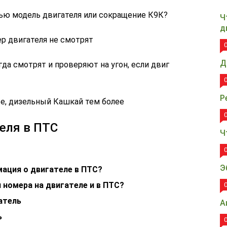
тью модель двигателя или сокращение К9К?
Ч
д
ер двигателя не смотрят
Д
гда смотрят и проверяют на угон, если двиг
Р
е, дизельный Кашкай тем более
еля в ПТС
Ч
Э
мация о двигателе в ПТС?
 номера на двигателе и в ПТС?
атель
А
ь