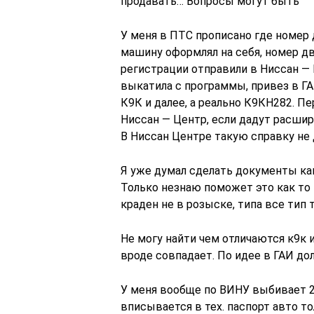
продавать… Вопросы могут быть
У меня в ПТС прописано где номер дв
машину оформлял на себя, номер дв
регистрации отправили в Ниссан —
выкатила с программы, привез в ГА
К9К и далее, а реально К9КН282. П
Ниссан — Центр, если дадут расшир
В Ниссан Центре такую справку не 
Я уже думал сделать документы как
Только незнаю поможет это как то и
краден не в розыске, типа все тип т
Не могу найти чем отличаются к9к 
вроде совпадает. По идее в ГАИ д
У меня вообще по ВИНУ выбивает 2.
вписывается в тех. паспорт авто то