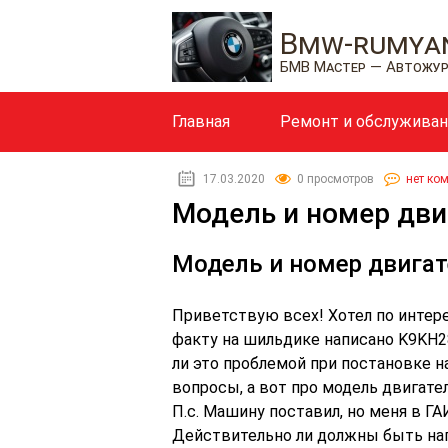
Bmw-rumyan
БМВ Мастер — Автожу
Главная
Ремонт и обслужива
17.03.2020
0 просмотров
нет ко
Модель и номер дви
Модель и номер двига
Приветствую всех! Хотел по интерес
факту на шильдике написано K9KH28
ли это проблемой при постановке н
вопросы, а вот про модель двигател
П.с. Машину поставил, но меня в ГА
Действительно ли должны быть на