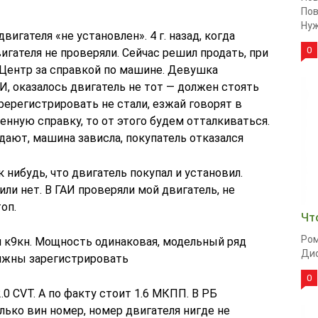
Пов
Нуж
игателя «не установлен». 4 г. назад, когда
0
игателя не проверяли. Сейчас решил продать, при
 Центр за справкой по машине. Девушка
И, оказалось двигатель не тот — должен стоять
еререгистрировать не стали, езжай говорят в
енную справку, то от этого будем отталкиваться.
дают, машина зависла, покупатель отказался
 нибудь, что двигатель покупал и установил.
ли нет. В ГАИ проверяли мой двигатель, не
оп.
Чт
Ром
и к9кн. Мощность одинаковая, модельный ряд
Дио
олжны зарегистрировать
0
0 CVT. А по факту стоит 1.6 МКПП. В РБ
лько вин номер, номер двигателя нигде не