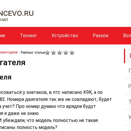
cevo.ru
рнал
ние
Тюнинг
Устройство
Разное
Во
мментариев
Рейтинг статьи
гателя
теля
оваться у знатаков, в птс написано K9K, а по
2. Номера двигателя так же не совпадают, будет
а учет? Про номер думаю что врядли будут
я я даже не знаю.
И убеждали, что модель полностью не такая.
писаны полность модель?