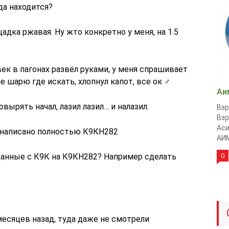
да находится?
адка ржавая. Ну жто конкретно у меня, на 1.5
век в пагонах развёл руками, у меня спрашивает
е шарю где искать, хлопнул капот, все ок ‍♂️
Аи
овырять начал, лазил лазил… и налазил.
Вз
Вз
Аси
С написано полностью К9КН282
АИМ
 данные с К9К на К9КН282? Например сделать
0
месяцев назад, туда даже не смотрели